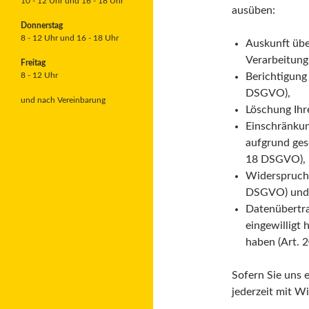
10 - 12 Uhr und 16 - 18 Uhr
ausüben:
Donnerstag
8 - 12 Uhr und 16 - 18 Uhr
Auskunft übe
Verarbeitung
Freitag
8 - 12 Uhr
Berichtigung
DSGVO),
und nach Vereinbarung
Löschung Ihr
Einschränkun
aufgrund gese
18 DSGVO),
Widerspruch 
DSGVO) und
Datenübertra
eingewilligt
haben (Art.
Sofern Sie uns e
jederzeit mit W