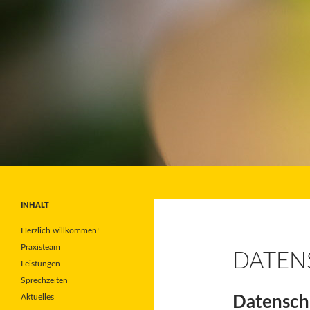
Suchen
INHALT
Herzlich willkommen!
Praxisteam
DATEN
Leistungen
Sprechzeiten
Aktuelles
Datensch