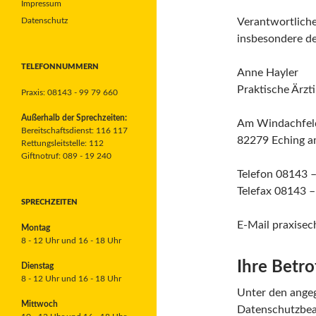
Impressum
Datenschutz
Verantwortliche
insbesondere d
TELEFONNUMMERN
Anne Hayler
Praktische Ärzt
Praxis: 08143 - 99 79 660
Außerhalb der Sprechzeiten:
Am Windachfel
Bereitschaftsdienst: 116 117
82279 Eching 
Rettungsleitstelle: 112
Giftnotruf: 089 - 19 240
Telefon 08143 
Telefax 08143 –
SPRECHZEITEN
E-Mail praxise
Montag
8 - 12 Uhr und 16 - 18 Uhr
Ihre Betr
Dienstag
8 - 12 Uhr und 16 - 18 Uhr
Unter den ange
Mittwoch
Datenschutzbeau